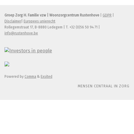
Groep Zorg H. Familie vzw | Woonzorgcentrum Rustenhove
|
GDPR
|
Disclaimer
|
Europees unierecht
Rollegemstraat 17, B-8880 Ledegem | T. +32 (0)56 50 94 71 |
info@rustenhove.be
Powered by
Comma
&
Exsited
MENSEN CENTRAAL IN ZORG