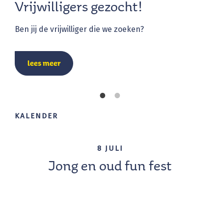
Vrijwilligers gezocht!
Va
Ben jij de vrijwilliger die we zoeken?
Wij
te v
lees meer
KALENDER
8 JULI
Jong en oud fun fest